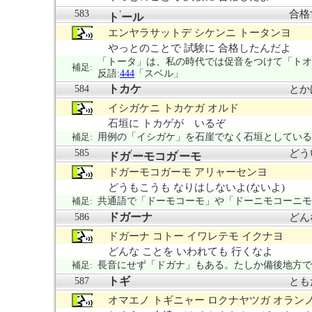
583
合格
'
ト
ール
エンヤラサットデ シケンニ トータンヨ
やっとのことで 試験に 合格したんだよ
「トータ」は、私の時代では促音をつけて「トオ
補足:
反語:
444
「スベル」
トカケ
584
とか
イシガケニ トカケガ オルド
石垣に トカゲが いるぞ
補足:
用例の「イシガケ」を石崖でなく石垣としている
585
どう
'
'
ドガ
ーモコガ
ーモ
ドガーモコガーモ アリャーセンヨ
どうもこうも なりはしないよ(ないよ)
補足:
共通語で「ドーモコーモ」や「ドーニモコーニモ
ドガーナ
586
どん
ドガーナ コトー イワレテモ イクナヨ
どんな ことを いわれても 行くなよ
補足:
長音にせず「ドガナ」もある。たしか備後地方で
トギ
587
とも
オマエノ トギニャー ロクナヤツガ オラン