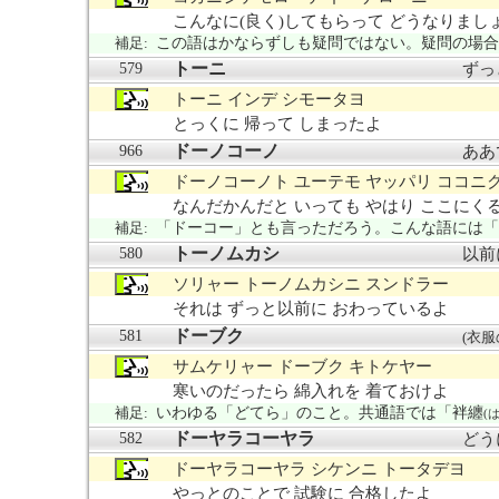
こんなに(良く)してもらって どうなりまし
補足:
この語はかならずしも疑問ではない。疑問の場合
トーニ
579
ずっ
トーニ インデ シモータヨ
とっくに 帰って しまったよ
ドーノコーノ
966
ああ
ドーノコーノト ユーテモ ヤッパリ ココニ
なんだかんだと いっても やはり ここにく
補足:
「ドーコー」とも言っただろう。こんな語には「
トーノムカシ
580
以前
ソリャー トーノムカシニ スンドラー
それは ずっと以前に おわっているよ
ドーブク
581
(衣服
サムケリャー ドーブク キトケヤー
寒いのだったら 綿入れを 着ておけよ
補足:
いわゆる「どてら」のこと。共通語では「袢纏
(
ドーヤラコーヤラ
582
どう
ドーヤラコーヤラ シケンニ トータデヨ
やっとのことで 試験に 合格したよ