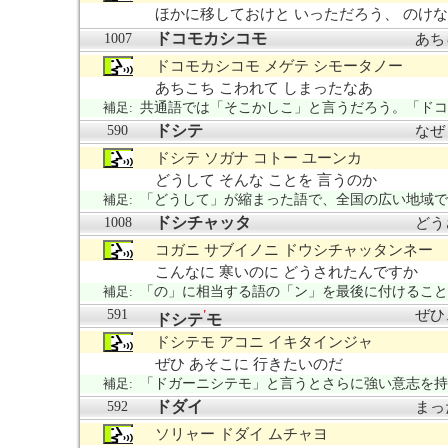
ほかに移しておけと いっただろう、 のけ
ドコモカシコモ
1007
あち
ドコモカシコモ メゲテ シモータノー
あちこち こわれて しまったなあ
補足:
共通語では「そこかしこ」と言うだろう。「ドコ
ドシテ
590
なぜ
ドシテ ソガナ コトー ユーンカ
どうして そんな ことを 言うのか
補足:
「どうして」が縮まった語で、全国の広い地域で
ドシチャッタ
1008
どう
コガニ サブイノニ ドウシチャッタンネー
こんなに 寒いのに どうされたんですか
補足:
「の」に相当する語の「ン」を最後に付けること
591
ぜひ
'
ドシテ
モ
ドシテモ アコニ イキタインジャ
ぜひ あそこに 行きたいのだ
補足:
「ドガーニシテモ」と言うとさらに強い意志を持
ドダイ
592
まっ
ソリャー ドダイ ムチャヨ