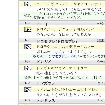
エーモンガ アッテモ トリヤイコスルナヨ
いいものが あっても とりあいをするなよ
「～ヤイコ」
(＝あう)
という言い方は他にもたく
補足:
(荷物の)
「モチヤイコ」などなど。
605
のろ
'
トロ
イ
トロイノー、 ナニュー シヨルンカイ
のろいなあ、 なにを しているのか
606
泥ま
'
ドロモ
グレ(ドロモブレ)
ドロモグレニ ナルマデ ヨーヤルノー
泥まみれに なるまで よくやるなあ
参考:
425「シワモブレ」、
849
「～モグレ(～モブ
ドンガメ
607
かめ(
ドンガメオ ツカマエテ キトラー
亀を 捕まえて きているよ
補足:
すべての亀をそう言ったものではなく、川や沼、
トンガラシ
608
とう
ウドンニ トンガラシュー エット イレナ
うどんに とうがらしを たくさん 入れるな
トンギラス
609
とが