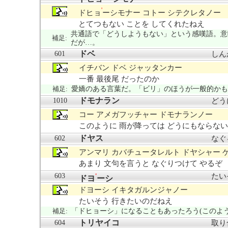
'
ドヒョ
ーシモナー コトー シテクレタノー
とてつもない ことを してくれたねえ
共通語で「どうしようもない」という感嘆語。意
補足:
だが…。
ドベ
601
しん
イチバン ドベ ジャッタンカー
一番 最後尾 だったのか
補足:
愛嬌のある言葉だ。「ビリ」のほうが一般的かも
ドモナラン
1010
どう
コー アメガフッチャー ドモナランノー
このように 雨が降っては どうにもならな
ドヤス
602
なぐ
アンマリ カバチュータレルト ドヤシャー 
あまり 文句を言うと なぐりつけて やるぞ
603
たい
'
ドヨ
ーシ
ドヨーシ イキタガルンジャノー
たいそう 行きたいのだねえ
補足:
「ドヒョーシ」になることもあったろう(このよ
トリヤイコ
604
取り