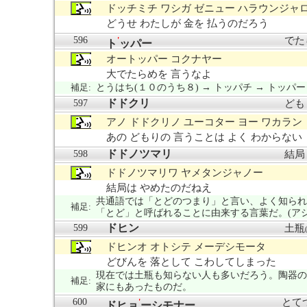
ドッチミチ ワシガ ゼニュー ハラウンジャ
どうせ わたしが 金を 払うのだろう
596
でた
'
ト
ッパー
オートッパー コクナヤー
大でたらめを 言うなよ
補足:
とうはち(１０のうち８) → トッパチ → トッパ
ドドクリ
597
ども
アノ ドドクリノ ユーコター ヨー ワカラン
あの どもりの 言うことは よく わからない
ドドノツマリ
598
結局
ドドノツマリワ ヤメタンジャノー
結局は やめたのだねえ
共通語では「とどのつまり」と言い、よく知られ
補足:
「とど」と呼ばれることに由来する言葉だ。(ア
ドヒン
599
土瓶
ドヒンオ オトシテ メーデシモータ
どびんを 落として こわしてしまった
現在では土瓶も知らない人も多いだろう。陶器の
補足:
家にもあったものだ。
600
とて
'
ドヒョ
ーシモナー