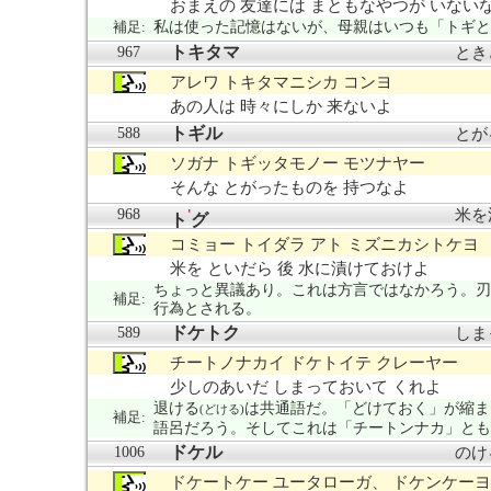
おまえの 友達には まともなやつが いない
補足:
私は使った記憶はないが、母親はいつも「トギと
トキタマ
967
とき
アレワ トキタマニシカ コンヨ
あの人は 時々にしか 来ないよ
トギル
588
とが
ソガナ トギッタモノー モツナヤー
そんな とがったものを 持つなよ
968
米を
'
ト
グ
コミョー トイダラ アト ミズニカシトケヨ
米を といだら 後 水に漬けておけよ
ちょっと異議あり。これは方言ではなかろう。刃
補足:
行為とされる。
ドケトク
589
しま
チートノナカイ ドケトイテ クレーヤー
少しのあいだ しまっておいて くれよ
退ける
は共通語だ。「どけておく」が縮ま
(どける)
補足:
語呂だろう。そしてこれは「チートンナカ」とも
ドケル
1006
のけ
ドケートケー ユータローガ、 ドケンケーヨ