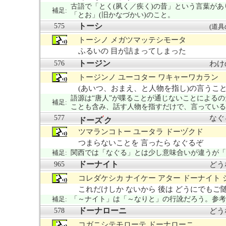
古語で「とく(夙く／疾く)の昔」という言葉が
補足:
「とお」(旧かなづかい)のこと。
トーシ
575
(道具
トーシノ メガツマッテシモータ
ふるいの 目が詰まってしまった
トージン
576
わけ
トージンノ ユーコター ワキャーワカラン
(あいつ、おまえ、と人物を指し)の言うこ
語源は“唐人”が喋ることが通じないことによる
補足:
ことも含み、話す人物を指すだけで、言っている
577
なぐ
'
ドーズ
ク
ツマランコトー ユータラ ドーヅクド
つまらないことを 言ったら なぐるぞ
補足:
関西では「なぐる」とは少し意味合いが違うが「
ドーナイト
965
どう
コレダケシカ ナイケー アター ドーナイト 
これだけしか ないから 後は どうにでもご
補足:
「～ナイト」は「～なりと」の行訛だろう。参考
ドーナローニ
578
どう
コガニシテモローテ ドーナローニ