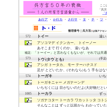
ここ
「呉方
「
あ行
ア
・
か行
カ
・
さ行
サ
・
タ
・
チ
・
ツ
整理番号｜呉方言
(
'
は強アクセン
トイー
572
遠い
アソコマデ イクンカー、 トイーノー
あそこまで 行くのか、 遠いなあ
補足:
「トーイー」と言わなくもないが、それでは共通
573
'
'
(手足
トウ
(タウ
とも)
アシガ トータカ、 モー テーハナスド
足が とどいたか、(それなら)もう 手をはな
トーガキ
574
いち
トーガキニャー メガナーンデ
いちぢくには 目がないのだよ(大好物だとい
トーカラ
1005
ずっ
ソガナコター トーカラ ワカットッタ コト
そんなことは ずっと以前から わかっていた