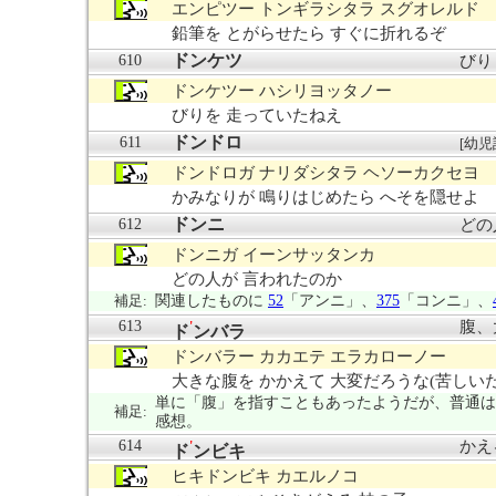
エンピツー トンギラシタラ スグオレルド
鉛筆を とがらせたら すぐに折れるぞ
ドンケツ
610
びり
ドンケツー ハシリヨッタノー
びりを 走っていたねえ
ドンドロ
611
[幼児
ドンドロガ ナリダシタラ ヘソーカクセヨ
かみなりが 鳴りはじめたら へそを隠せよ
ドンニ
612
どの
ドンニガ イーンサッタンカ
どの人が 言われたのか
補足:
関連したものに
52
「アンニ」、
375
「コンニ」、
613
腹、
'
ド
ンバラ
ドンバラー カカエテ エラカローノー
大きな腹を かかえて 大変だろうな(苦しい
単に「腹」を指すこともあったようだが、普通は
補足:
感想。
614
かえ
'
ド
ンビキ
ヒキドンビキ カエルノコ