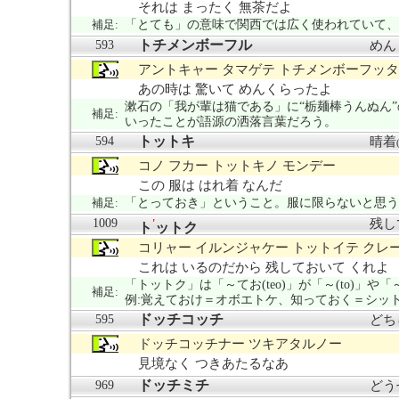
それは まったく 無茶だよ
補足:
「とても」の意味で関西では広く使われていて、
トチメンボーフル
593
めん
アントキャー タマゲテ トチメンボーフッ
あの時は 驚いて めんくらったよ
漱石の「我が輩は猫である」に“栃麺棒うんぬん
補足:
いったことが語源の洒落言葉だろう。
トットキ
594
晴着
コノ フカー トットキノ モンデー
この 服は はれ着 なんだ
補足:
「とっておき」ということ。服に限らないと思う
1009
残し
'
ト
ットク
コリャー イルンジャケー トットイテ クレ
これは いるのだから 残しておいて くれよ
「トットク」は「～てお(teo)」が「～(to)」や
補足:
例:覚えておけ＝オボエトケ、知っておく＝シット
ドッチコッチ
595
どち
ドッチコッチナー ツキアタルノー
見境なく つきあたるなあ
ドッチミチ
969
どう