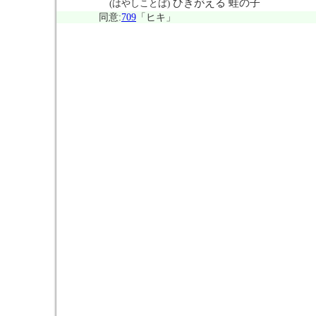
ひきがえる 蛙の子
(はやしことば)
同意:
709
「ヒキ」